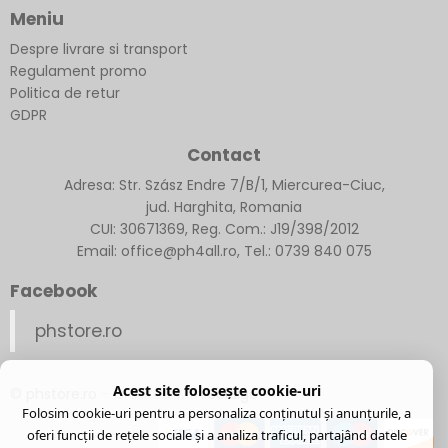
Meniu
Despre livrare si transport
Regulament promo
Politica de retur
GDPR
Contact
Adresa: Str. Szász Endre 7/B/1, Miercurea-Ciuc,
jud. Harghita, Romania
CUI: 30671369, Reg. Com.: J19/398/2012
Email: office@ph4all.ro, Tel.: 0739 840 075
Facebook
phstore.ro
Acest site folosește cookie-uri
© phstore.ro
- Created with
Soldigo
Folosim cookie-uri pentru a personaliza conținutul și anunțurile, a
oferi funcții de rețele sociale și a analiza traficul, partajând datele