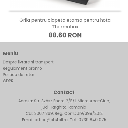
Grila pentru clapeta etansa pentru hota
Thermobox
88.60 RON
Meniu
Despre livrare si transport
Regulament promo
Politica de retur
GDPR
Contact
Adresa: Str. Szász Endre 7/B/1, Miercurea-Ciuc,
jud. Harghita, Romania
CUI: 30671369, Reg. Com.: J19/398/2012
Email: office@ph4all.ro, Tel.: 0739 840 075