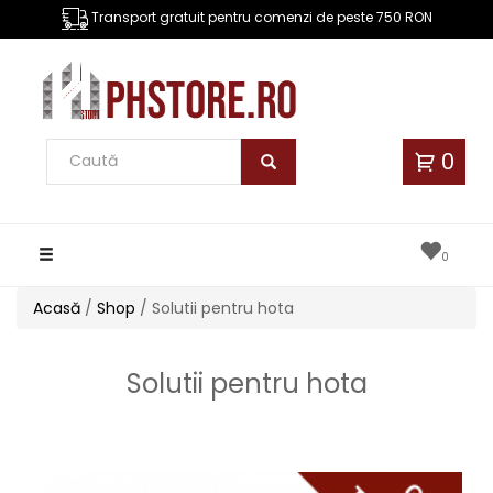
Transport gratuit pentru comenzi de peste 750 RON
0
Toggle
0
navigation
Acasă
/
Shop
/ Solutii pentru hota
Solutii pentru hota