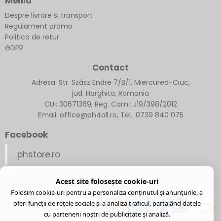
Meniu
Despre livrare si transport
Regulament promo
Politica de retur
GDPR
Contact
Adresa: Str. Szász Endre 7/B/1, Miercurea-Ciuc,
jud. Harghita, Romania
CUI: 30671369, Reg. Com.: J19/398/2012
Email: office@ph4all.ro, Tel.: 0739 840 075
Facebook
phstore.ro
Acest site folosește cookie-uri
© phstore.ro
- Created with
Soldigo
Folosim cookie-uri pentru a personaliza conținutul și anunțurile, a
oferi funcții de rețele sociale și a analiza traficul, partajând datele
cu partenerii noștri de publicitate și analiză.