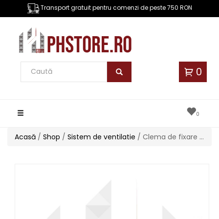
Transport gratuit pentru comenzi de peste 750 RON
0
Toggle
0
navigation
Acasă
/
Shop
/
Sistem de ventilatie
/ Clema de fixare 200x50 mm