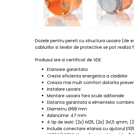
Dozele pentru pereti cu structura usoara (de ex
cablurilor si tevilor de protective se pot reali
Produsul are si certificat de VDE.
Etansare garantata
Creste eficienta energetica a cladirilor
Creaza mai mult comfort datorita prevenir
Instalare usoara
Montare usoara fara scule aditionale
Distanta garantata a elmentelor combin
Diametru Ø68 mm
Adancime: 47 mm
4 tip de iesiri: (2x) M25, (2x) 3x1,5 qmm,
Include conectare etansa cu ajutorul E10