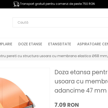
Transport gratuit pentru comenzi de peste 750 RON
PLARIE
DOZE ETANSE
ETANSEITATE
ASPIRATOARE CE
ntru pereti cu structura usoara cu membrana elastica Ø68 
Doza etansa pentru
usoara cu membra
adancime 47 mm
7.09 RON