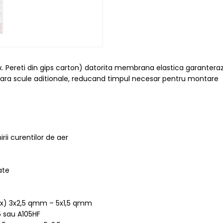
. Pereti din gips carton) datorita membrana elastica garanteraza
za fara scule aditionale, reducand timpul necesar pentru montare
ii curentilor de aer
ate
 (2x) 3x2,5 qmm – 5x1,5 qmm
5 sau A105HF