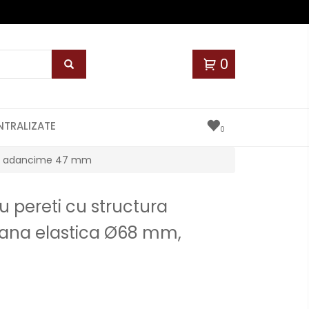
0
NTRALIZATE
0
mm, adancime 47 mm
 pereti cu structura
na elastica Ø68 mm,