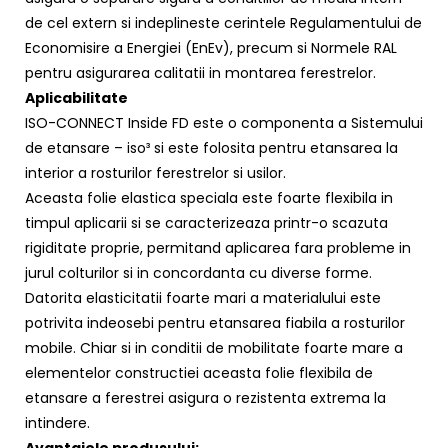
de cel extern si indeplineste cerintele Regulamentului de
Economisire a Energiei (EnEv), precum si Normele RAL
pentru asigurarea calitatii in montarea ferestrelor.
Aplicabilitate
ISO-CONNECT Inside FD este o componenta a Sistemului
de etansare – iso³ si este folosita pentru etansarea la
interior a rosturilor ferestrelor si usilor.
Aceasta folie elastica speciala este foarte flexibila in
timpul aplicarii si se caracterizeaza printr-o scazuta
rigiditate proprie, permitand aplicarea fara probleme in
jurul colturilor si in concordanta cu diverse forme.
Datorita elasticitatii foarte mari a materialului este
potrivita indeosebi pentru etansarea fiabila a rosturilor
mobile. Chiar si in conditii de mobilitate foarte mare a
elementelor constructiei aceasta folie flexibila de
etansare a ferestrei asigura o rezistenta extrema la
intindere.
Avantajele produsului: