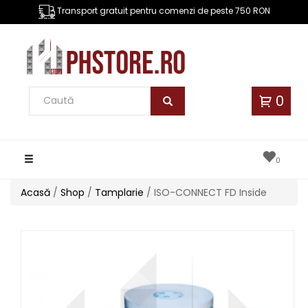
Transport gratuit pentru comenzi de peste 750 RON
0
Toggle
0
navigation
Acasă
/
Shop
/
Tamplarie
/ ISO-CONNECT FD Inside