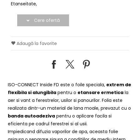
Etanseitate
Cere ofertă
Adaugă la favorite
ISO-CONNECT Inside FD este o foile speciala,
extrem de
flexibila si alungibila
pentru o
etansare ermetica
la
aer si vant a ferestrelor, usilor si panourilor. Folia este
realizata dintr-un material de lana moale, prevazut cu o
banda autoadeziva
pentru o aplicare facila si
eficienta pe cadrul ferestrei si al usii.
Impiedicand difuzia vaporilor de apa, aceasta folie
asigura o separare sigura a conditiilor de mediu intern