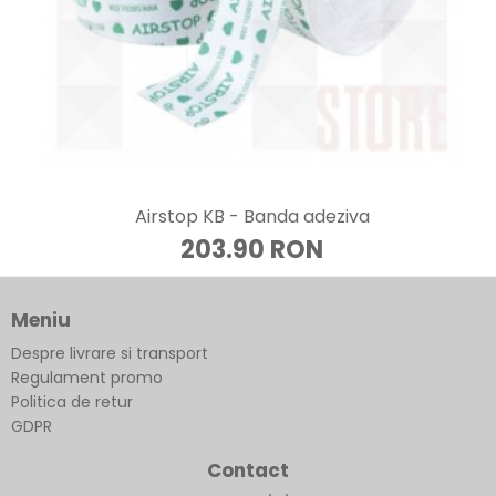
Airstop KB - Banda adeziva
203.90 RON
Meniu
Despre livrare si transport
Regulament promo
Politica de retur
GDPR
Contact