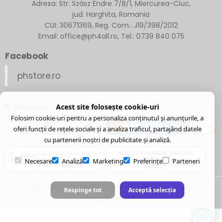
Adresa: Str. Szász Endre 7/B/1, Miercurea-Ciuc,
jud. Harghita, Romania
CUI: 30671369, Reg. Com.: J19/398/2012
Email: office@ph4all.ro, Tel.: 0739 840 075
Facebook
phstore.ro
Acest site folosește cookie-uri
© phstore.ro
- Created with
Soldigo
Folosim cookie-uri pentru a personaliza conținutul și anunțurile, a
oferi funcții de rețele sociale și a analiza traficul, partajând datele
cu partenerii noștri de publicitate și analiză.
Necesare
Analiză
Marketing
Preferințe
Parteneri
Politica de confidenţialitate
Termeni şi condiţii
Respinge tot
Acceptă selecția
Formular de retur