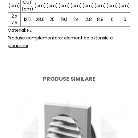
OUT
(cm)
(cm)
(cm)
(cm)
(cm)
(cm)
(cm)
(cm)
(cm)
(cm)
2 x
12.5
28.6
25
19.1
24
12.8
8.8
6
10
7.5
Material: PE
Produse complementare:
element de extensie a
plenumui
PRODUSE SIMILARE