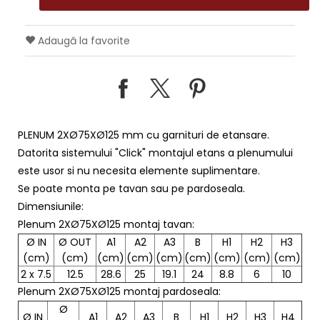
Adaugă la favorite
PLENUM 2XØ75XØ125 mm cu garnituri de etansare.
Datorita sistemului "Click" montajul etans a plenumului
este usor si nu necesita elemente suplimentare.
Se poate monta pe tavan sau pe pardoseala.
Dimensiunile:
Plenum 2XØ75XØ125 montaj tavan:
Ø IN
Ø OUT
A1
A2
A3
B
H1
H2
H3
(cm)
(cm)
(cm)
(cm)
(cm)
(cm)
(cm)
(cm)
(cm)
2 x 7.5
12.5
28.6
25
19.1
24
8.8
6
10
Plenum 2XØ75XØ125 montaj pardoseala:
Ø
Ø IN
A1
A2
A3
B
H1
H2
H3
H4