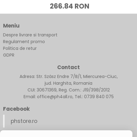
266.84 RON
Meniu
Despre livrare si transport
Regulament promo
Politica de retur
GDPR
Contact
Adresa: Str. Szász Endre 7/B/1, Miercurea-Ciuc,
jud. Harghita, Romania
CUI: 30671369, Reg. Com.: J19/398/2012
Email: office@ph4all.ro, Tel.: 0739 840 075
Facebook
phstore.ro