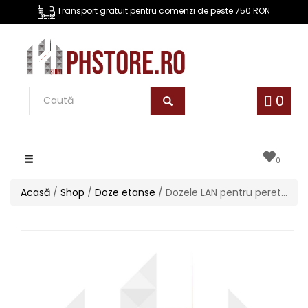
Transport gratuit pentru comenzi de peste 750 RON
0
Toggle
0
navigation
Acasă
/
Shop
/
Doze etanse
/ Dozele LAN pentru pereti cu structura usoara