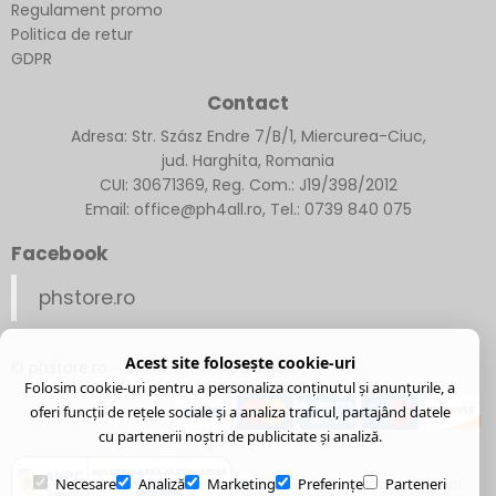
Regulament promo
Politica de retur
GDPR
Contact
Adresa: Str. Szász Endre 7/B/1, Miercurea-Ciuc,
jud. Harghita, Romania
CUI: 30671369, Reg. Com.: J19/398/2012
Email: office@ph4all.ro, Tel.: 0739 840 075
Facebook
phstore.ro
Acest site folosește cookie-uri
© phstore.ro
- Created with
Soldigo
Folosim cookie-uri pentru a personaliza conținutul și anunțurile, a
oferi funcții de rețele sociale și a analiza traficul, partajând datele
cu partenerii noștri de publicitate și analiză.
Necesare
Analiză
Marketing
Preferințe
Parteneri