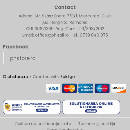
Contact
Adresa: Str. Szász Endre 7/B/1, Miercurea-Ciuc,
jud. Harghita, Romania
CUI: 30671369, Reg. Com.: J19/398/2012
Email: office@ph4all.ro, Tel.: 0739 840 075
Facebook
phstore.ro
© phstore.ro
- Created with
Soldigo
Politica de confidenţialitate
Termeni şi condiţii