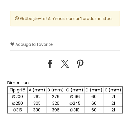
Grăbește-te! A rămas numai
1
produs în stoc.
Adaugă la favorite
Dimensiuni:
Tip grilă
A (mm)
B (mm)
C (mm)
D (mm)
E (mm)
Ø200
262
276
Ø196
60
21
Ø250
305
320
Ø245
60
21
Ø315
380
396
Ø310
60
21