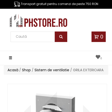
Transport gratuit pentru comenzi de peste 750 RON
0
Toggle
0
navigation
Acasă
/
Shop
/
Sistem de ventilatie
/ GRILA EXTERIOARA