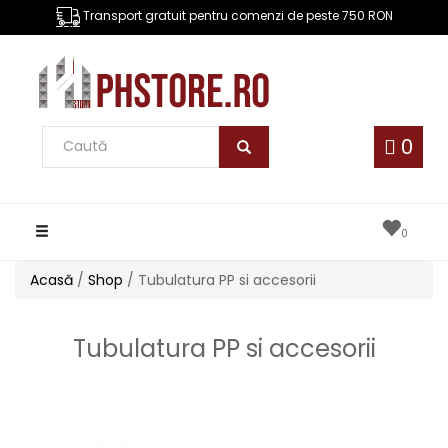
Transport gratuit pentru comenzi de peste 750 RON
0
Toggle
0
navigation
Acasă
/
Shop
/ Tubulatura PP si accesorii
Tubulatura PP si accesorii