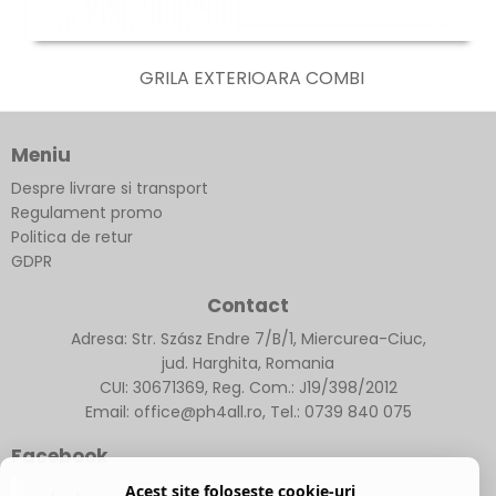
GRILA EXTERIOARA COMBI
Meniu
Despre livrare si transport
Regulament promo
Politica de retur
GDPR
Contact
Adresa: Str. Szász Endre 7/B/1, Miercurea-Ciuc,
jud. Harghita, Romania
CUI: 30671369, Reg. Com.: J19/398/2012
Email: office@ph4all.ro, Tel.: 0739 840 075
Facebook
Acest site folosește cookie-uri